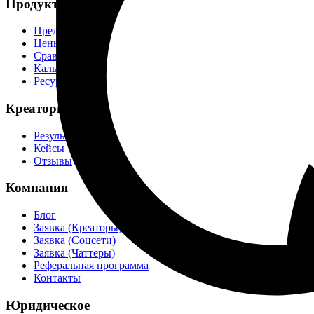
Продукт
Предложение
Цены
Сравнение
Калькулятор
Ресурсы
Креаторы
Результаты
Кейсы
Отзывы
Компания
Блог
Заявка (Креаторы)
→
Заявка (Соцсети)
Заявка (Чаттеры)
Реферальная программа
Контакты
Юридическое