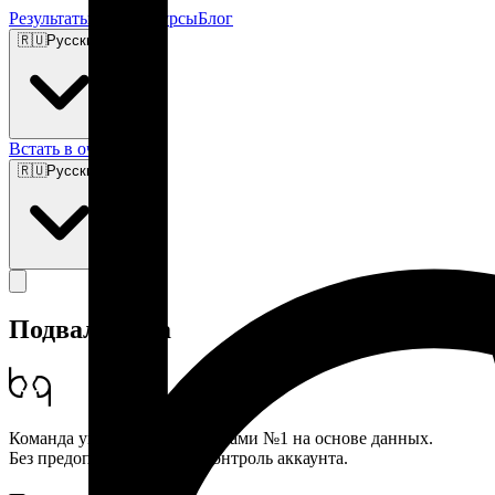
Результаты
Цены
Ресурсы
Блог
🇷🇺
Русский
Встать в очередь
🇷🇺
Русский
Подвал сайта
Команда управления креаторами №1 на основе данных.
Без предоплаты. Полный контроль аккаунта.