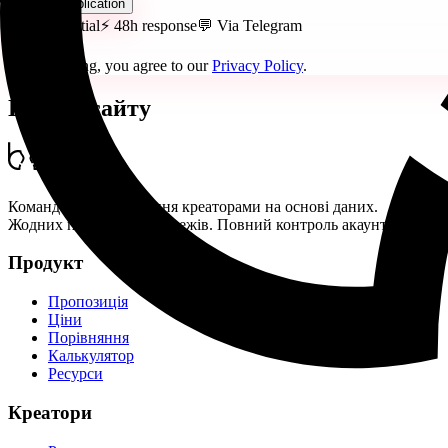
Submit Application
🔒 Confidential
⚡ 48h response
💬 Via Telegram
By submitting, you agree to our
Privacy Policy
.
Підвал сайту
Команда #1 з управління креаторами на основі даних.
Жодних попередніх платежів. Повний контроль акаунту.
Продукт
Пропозиція
Ціни
Порівняння
Калькулятор
Ресурси
Креатори