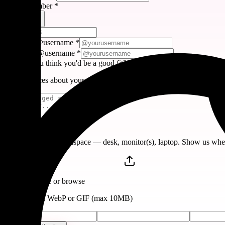
Phone Number
*
🇺🇸
+1
Telegram @username
*
Instagram @username
*
Why do you think you'd be a good fit?
*
1–3 sentences about your experience or why you'd excel in this role.
Setup Photo
*
A photo of your workspace — desk, monitor(s), laptop. Show us wher
Drop files here or
browse
JPEG, PNG, WebP or GIF (max 10MB)