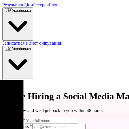
Результати
Ціни
Ресурси
Блог
🇺🇦
Українська
Записатися в лист очікування
🇺🇦
Українська
We're Hiring a Social Media M
Apply below and we'll get back to you within 48 hours.
Full Name
*
Email Address
*